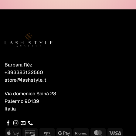
Barbara Réz
+393383132560
store@lashstyle.it
Via domenico Scinà 28
Palermo 90139
Italia
Apple
Discover
Eps
Google
Klarna
MasterCard
Visa