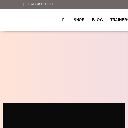
Salta
+393383132560
ai
contenuti
SHOP
BLOG
TRAINER