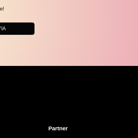
e!
VIA
Partner