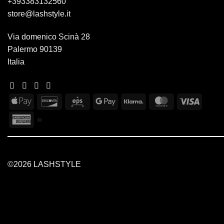
+393383132560
store@lashstyle.it
Via domenico Scinà 28
Palermo 90139
Italia
Apple
Discover
Eps
Google
Klarna
MasterCard
Visa
Pay
Pay
American
Express
©2026 LASHSTYLE