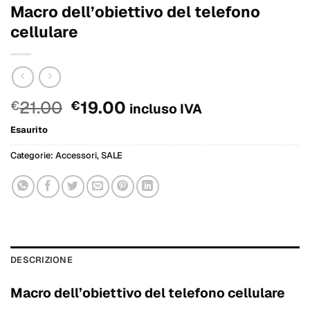
Macro dell’obiettivo del telefono
cellulare
Il
Il
21.00
19.00
€
€
incluso IVA
prezzo
prezzo
Esaurito
originale
attuale
era:
è:
Categorie:
Accessori
,
SALE
€21.00.
€19.00.
DESCRIZIONE
Macro dell’obiettivo del telefono cellulare