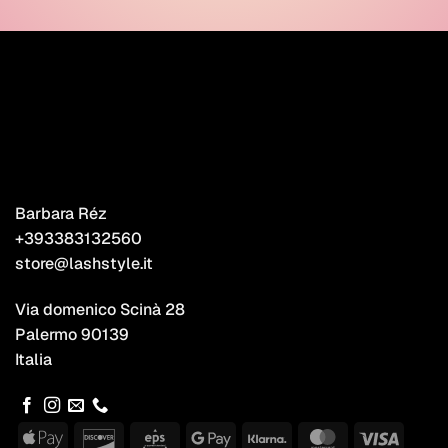
Barbara Réz
+393383132560
store@lashstyle.it
Via domenico Scinà 28
Palermo 90139
Italia
Apple
Discover
Eps
Google
Klarna
MasterCard
Visa