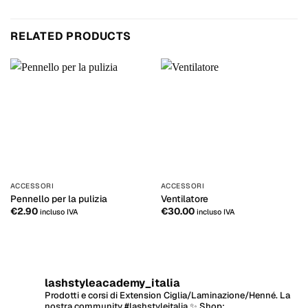
RELATED PRODUCTS
ACCESSORI
ACCESSORI
Pennello per la pulizia
Ventilatore
€
2.90
€
30.00
incluso IVA
incluso IVA
lashstyleacademy_italia
Prodotti e corsi di Extension Ciglia/Laminazione/Henné.
La
nostra community #lashstyleitalia ✨
Shop: