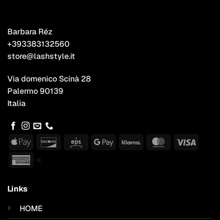
Barbara Réz
+393383132560
store@lashstyle.it
Via domenico Scinà 28
Palermo 90139
Italia
Apple
Discover
Eps
Google
Klarna
MasterCard
Visa
Pay
Pay
American
Express
Links
HOME