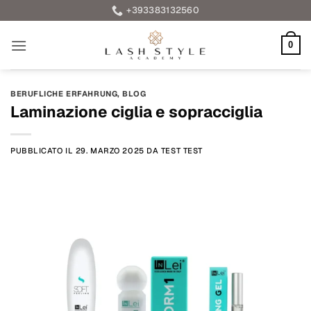
Salta
+393383132560
ai
contenuti
0
BERUFLICHE ERFAHRUNG
,
BLOG
Laminazione ciglia e sopracciglia
PUBBLICATO IL
29. MARZO 2025
DA
TEST TEST