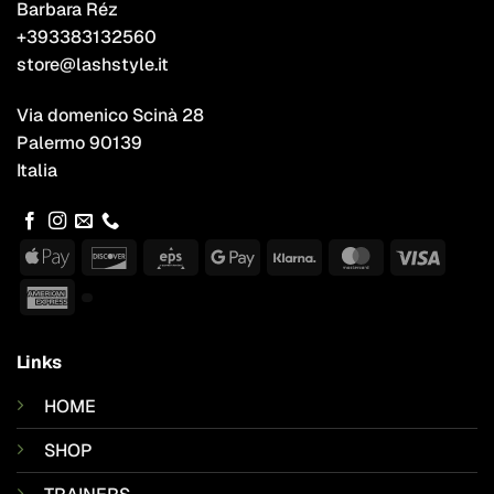
Barbara Réz
+393383132560
store@lashstyle.it
Via domenico Scinà 28
Palermo 90139
Italia
Apple
Discover
Eps
Google
Klarna
MasterCard
Visa
Pay
Pay
American
Express
Links
HOME
SHOP