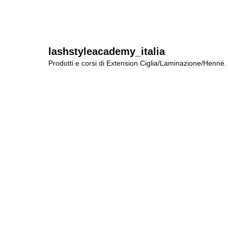
di
prezzo:
da
€5.00
a
€20.00
lashstyleacademy_italia
Prodotti e corsi di Extension Ciglia/Laminazione/Henné