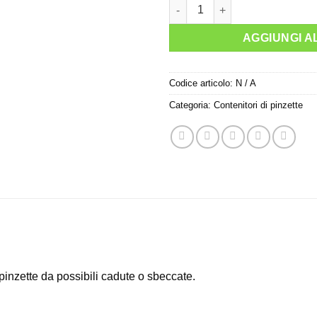
Pinzette astuccio quantità
AGGIUNGI A
Codice articolo:
N / A
Categoria:
Contenitori di pinzette
 pinzette da possibili cadute o sbeccate.