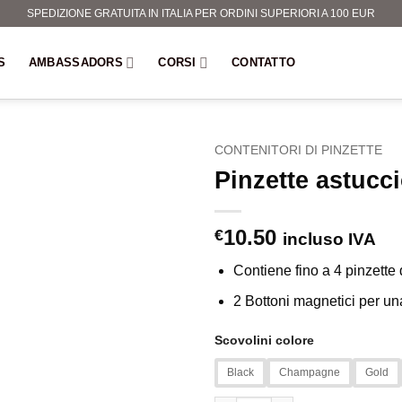
SPEDIZIONE GRATUITA IN ITALIA PER ORDINI SUPERIORI A 100 EUR
S
AMBASSADORS
CORSI
CONTATTO
CONTENITORI DI PINZETTE
Pinzette astucc
10.50
€
incluso IVA
Contiene fino a 4 pinzette
2 Bottoni magnetici per una
Scovolini colore
Black
Champagne
Gold