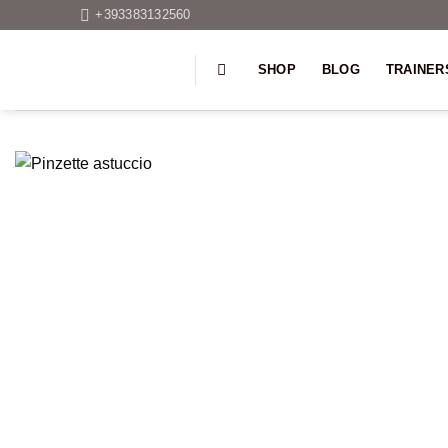
Salta
+393383132560
ai
contenuti
SHOP
BLOG
TRAINER