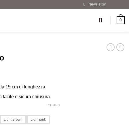
Newsletter
0
io
 da 15 cm di lunghezza
 facile e sicura chiusura
CHIARO
Light Brown
Light pink