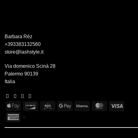
Barbara Réz
+393383132560
store@lashstyle.it
Via domenico Scinà 28
Palermo 90139
Italia
Apple
Discover
Eps
Google
Klarna
MasterCard
Visa
Pay
Pay
American
Express