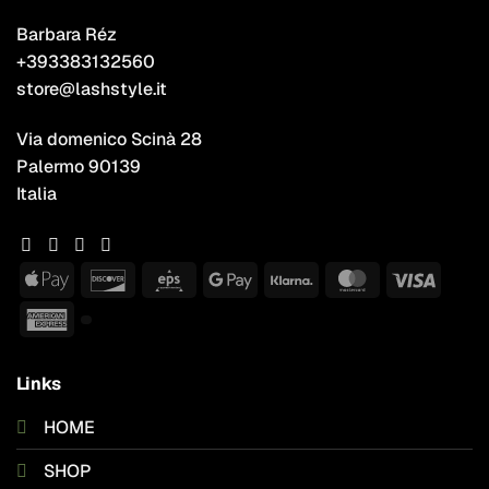
Barbara Réz
+393383132560
store@lashstyle.it
Via domenico Scinà 28
Palermo 90139
Italia
Apple
Discover
Eps
Google
Klarna
MasterCard
Visa
Pay
Pay
American
Express
Links
HOME
SHOP