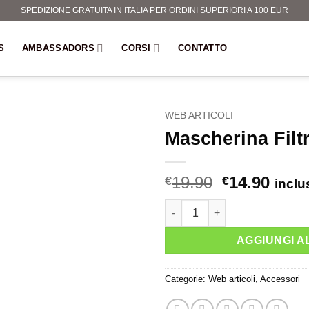
SPEDIZIONE GRATUITA IN ITALIA PER ORDINI SUPERIORI A 100 EUR
S
AMBASSADORS
CORSI
CONTATTO
WEB ARTICOLI
Mascherina Filt
Il
Il
19.90
14.90
€
€
inclu
prezzo
prez
Mascherina Filtrante quantità
originale
attua
era:
è:
AGGIUNGI A
€19.90.
€14.9
Categorie:
Web articoli
,
Accessori