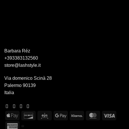
Barbara Réz
+393383132560
store@lashstyle.it
Via domenico Scinà 28
Palermo 90139
Italia
Apple
Discover
Eps
Google
Klarna
MasterCard
Visa
Pay
Pay
American