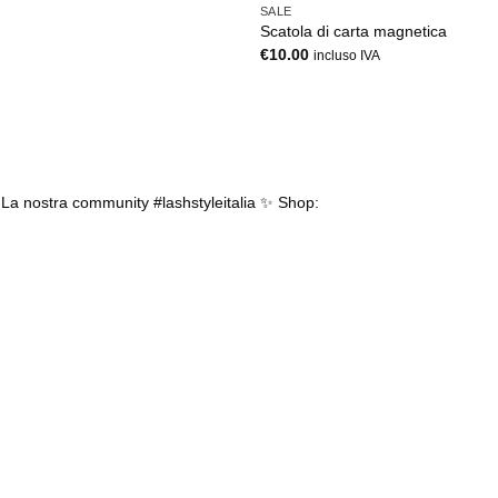
SALE
Scatola di carta magnetica
€
10.00
A
incluso IVA
.
La nostra community #lashstyleitalia ✨
Shop: