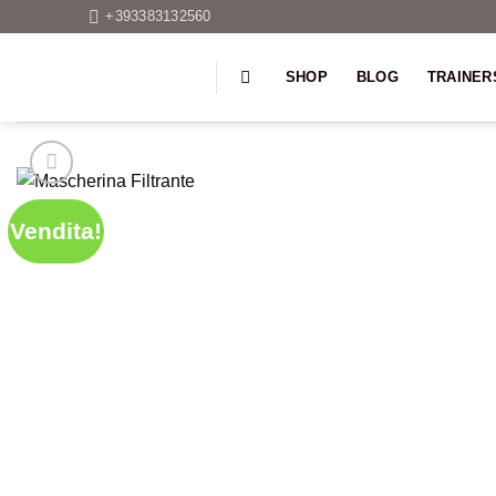
Salta
+393383132560
ai
contenuti
SHOP
BLOG
TRAINER
Vendita!