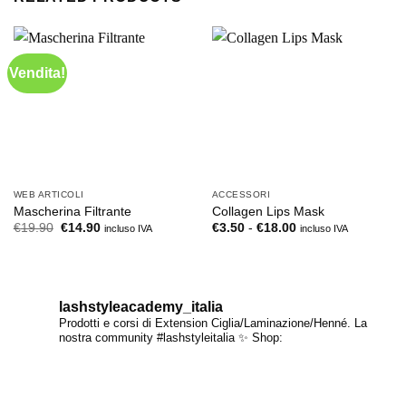
Vendita!
WEB ARTICOLI
ACCESSORI
Mascherina Filtrante
Collagen Lips Mask
Il
Il
Fascia
€
19.90
€
14.90
€
3.50
-
€
18.00
incluso IVA
incluso IVA
prezzo
prezzo
di
originale
attuale
prezzo:
era:
è:
da
€19.90.
€14.90.
€3.50
a
€18.00
lashstyleacademy_italia
Prodotti e corsi di Extension Ciglia/Laminazione/Henné.
La
nostra community #lashstyleitalia ✨
Shop: