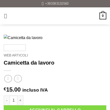
Salta
+393383132560
ai
contenuti
0
WEB ARTICOLI
Camicetta da lavoro
15.00
€
incluso IVA
Camicetta da lavoro quantità