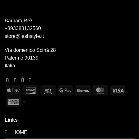
Barbara Réz
+393383132560
store@lashstyle.it
Via domenico Scinà 28
Palermo 90139
Italia
Apple
Discover
Eps
Google
Klarna
MasterCard
Visa
Pay
Pay
American
Express
Links
HOME